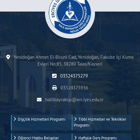
Yenidoğan Ahmet El-Biruni Cad, Yenidoğan, Fakülte İçi Küme
Evleri No:85, 38280 Talas/Kayseri
03524375279
03524375936
halilbayraktar@erciyes.edu.tr
Dişçilik Hizmetleri Programı
Tıbbi Hizmetler ve Teknikler
Programı
Öğrenci Matbu Belgeler
Haftalık Ders Programı