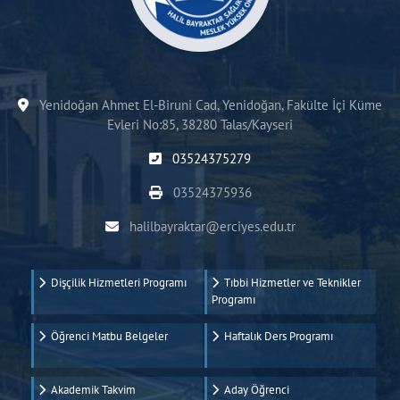
Yenidoğan Ahmet El-Biruni Cad, Yenidoğan, Fakülte İçi Küme
Evleri No:85, 38280 Talas/Kayseri
03524375279
03524375936
halilbayraktar@erciyes.edu.tr
Dişçilik Hizmetleri Programı
Tıbbi Hizmetler ve Teknikler
Programı
Öğrenci Matbu Belgeler
Haftalık Ders Programı
Akademik Takvim
Aday Öğrenci