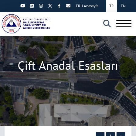
ERÜ Anasayfa
TR
EN
×
Çift Anadal Esasları