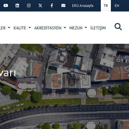
ERÜ Anasayfa
TR
EN
×
LER
KALİTE
AKREDİTASYON
MEZUN
İLETİŞİM
varı