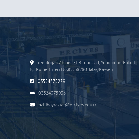
Yenidoğan Ahmet El-Biruni Cad, Yenidoğan, Fakülte
İçi Küme Evleri No:85, 38280 Talas/Kayseri
03524375279
03524375936
halilbayraktar@erciyes.edu.tr