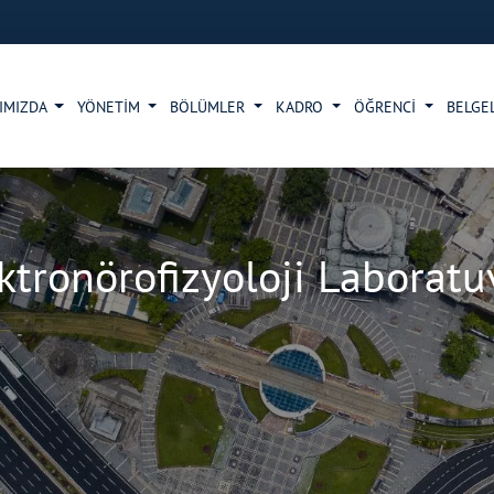
IMIZDA
YÖNETİM
BÖLÜMLER
KADRO
ÖĞRENCİ
BELGE
ktronörofizyoloji Laboratu