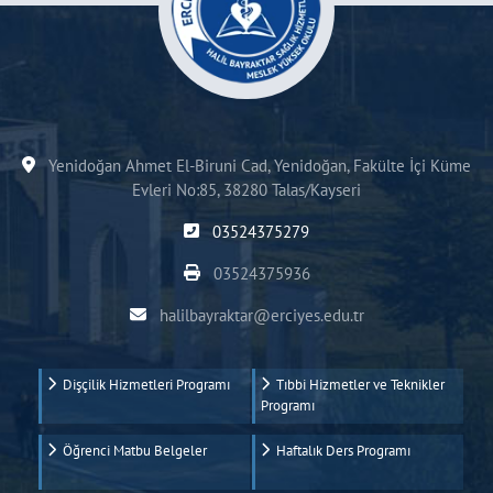
Yenidoğan Ahmet El-Biruni Cad, Yenidoğan, Fakülte İçi Küme
Evleri No:85, 38280 Talas/Kayseri
03524375279
03524375936
halilbayraktar@erciyes.edu.tr
Dişçilik Hizmetleri Programı
Tıbbi Hizmetler ve Teknikler
Programı
Öğrenci Matbu Belgeler
Haftalık Ders Programı