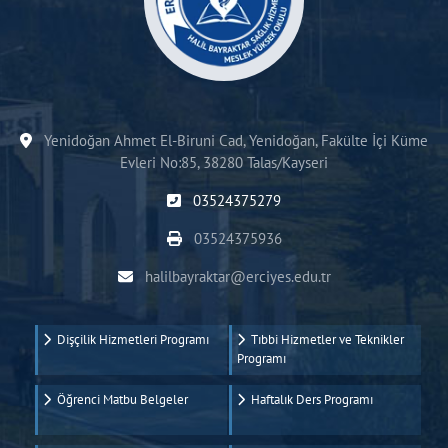
Yenidoğan Ahmet El-Biruni Cad, Yenidoğan, Fakülte İçi Küme
Evleri No:85, 38280 Talas/Kayseri
03524375279
03524375936
halilbayraktar@erciyes.edu.tr
Dişçilik Hizmetleri Programı
Tıbbi Hizmetler ve Teknikler
Programı
Öğrenci Matbu Belgeler
Haftalık Ders Programı