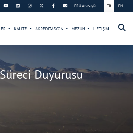
ERÜ Anasayfa
TR
EN
×
LER
KALİTE
AKREDİTASYON
MEZUN
İLETİŞİM
 Süreci Duyurusu