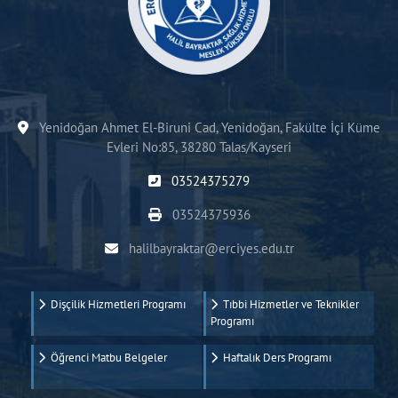
Yenidoğan Ahmet El-Biruni Cad, Yenidoğan, Fakülte İçi Küme
Evleri No:85, 38280 Talas/Kayseri
03524375279
03524375936
halilbayraktar@erciyes.edu.tr
Dişçilik Hizmetleri Programı
Tıbbi Hizmetler ve Teknikler
Programı
Öğrenci Matbu Belgeler
Haftalık Ders Programı