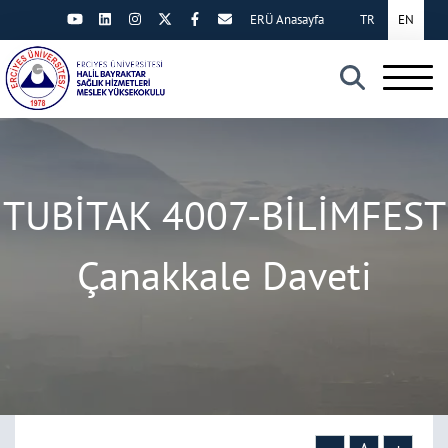
ERÜ Anasayfa
TR
EN
×
TUBİTAK 4007-BİLİMFEST
Çanakkale Daveti