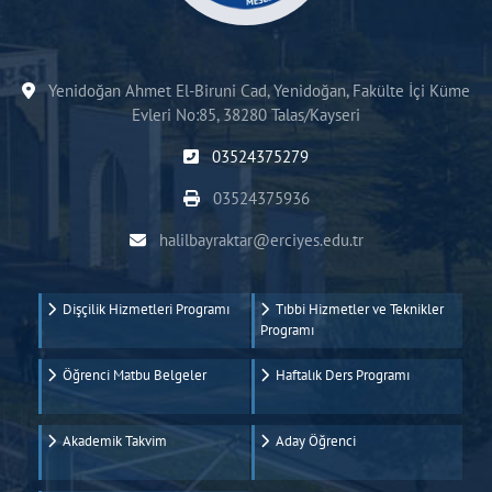
Yenidoğan Ahmet El-Biruni Cad, Yenidoğan, Fakülte İçi Küme
Evleri No:85, 38280 Talas/Kayseri
03524375279
03524375936
halilbayraktar@erciyes.edu.tr
Dişçilik Hizmetleri Programı
Tıbbi Hizmetler ve Teknikler
Programı
Öğrenci Matbu Belgeler
Haftalık Ders Programı
Akademik Takvim
Aday Öğrenci