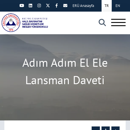
ERÜ Anasayfa
TR
EN
×
Adım Adım El Ele
Lansman Daveti